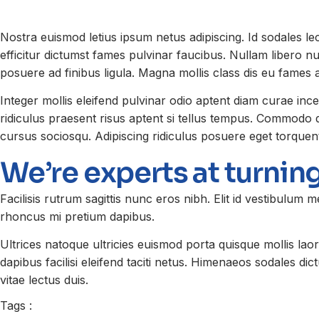
Nostra euismod letius ipsum netus adipiscing. Id sodales lectu
efficitur dictumst fames pulvinar faucibus. Nullam libero nu
posuere ad finibus ligula. Magna mollis class dis eu fames 
Integer mollis eleifend pulvinar odio aptent diam curae inc
ridiculus praesent risus aptent si tellus tempus. Commodo d
cursus sociosqu. Adipiscing ridiculus posuere eget torquen
We’re experts at turnin
Facilisis rutrum sagittis nunc eros nibh. Elit id vestibulum 
rhoncus mi pretium dapibus.
Ultrices natoque ultricies euismod porta quisque mollis la
dapibus facilisi eleifend taciti netus. Himenaeos sodales dic
vitae lectus duis.
Tags :