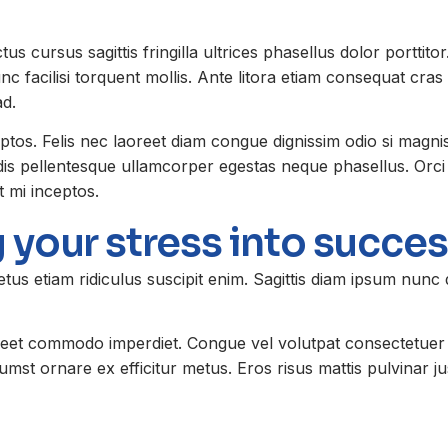
s cursus sagittis fringilla ultrices phasellus dolor porttitor.
nc facilisi torquent mollis. Ante litora etiam consequat cras
ad.
eptos. Felis nec laoreet diam congue dignissim odio si magni
is pellentesque ullamcorper egestas neque phasellus. Orci n
t mi inceptos.
g your stress into succe
metus etiam ridiculus suscipit enim. Sagittis diam ipsum nunc
oreet commodo imperdiet. Congue vel volutpat consectetuer 
tumst ornare ex efficitur metus. Eros risus mattis pulvinar j